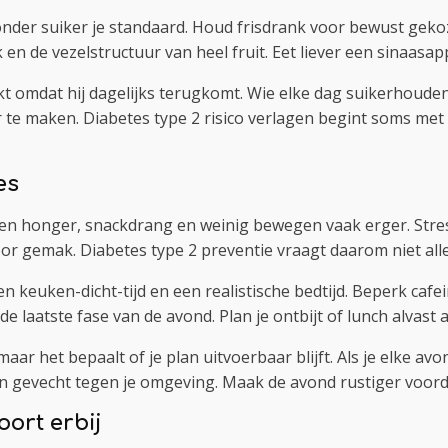
onder suiker je standaard. Houd frisdrank voor bewust geko
n de vezelstructuur van heel fruit. Eet liever een sinaasapp
kt omdat hij dagelijks terugkomt. Wie elke dag suikerhoude
r te maken. Diabetes type 2 risico verlagen begint soms met 
es
en honger, snackdrang en weinig bewegen vaak erger. Stress 
voor gemak. Diabetes type 2 preventie vraagt daarom niet al
en keuken-dicht-tijd en een realistische bedtijd. Beperk cafei
de laatste fase van de avond. Plan je ontbijt of lunch alvast
aar het bepaalt of je plan uitvoerbaar blijft. Als je elke 
en gevecht tegen je omgeving. Maak de avond rustiger voord
ort erbij