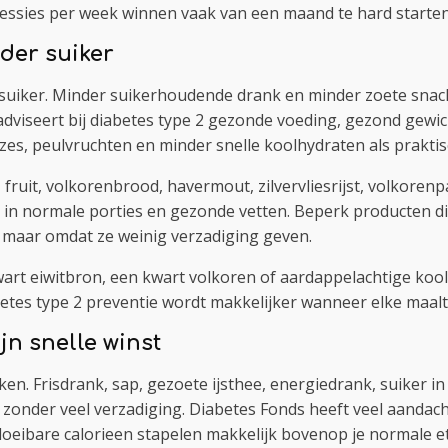
ssies per week winnen vaak van een maand te hard starten
nder suiker
 suiker. Minder suikerhoudende drank en minder zoete snack
viseert bij diabetes type 2 gezonde voeding, gezond gewicht
s, peulvruchten en minder snelle koolhydraten als praktis
fruit, volkorenbrood, havermout, zilvervliesrijst, volkorenp
ten in normale porties en gezonde vetten. Beperk producten di
, maar omdat ze weinig verzadiging geven.
kwart eiwitbron, een kwart volkoren of aardappelachtige ko
tes type 2 preventie wordt makkelijker wanneer elke maaltijd
n snelle winst
ken. Frisdrank, sap, gezoete ijsthee, energiedrank, suiker in
 zonder veel verzadiging. Diabetes Fonds heeft veel aandach
 vloeibare calorieen stapelen makkelijk bovenop je normale e