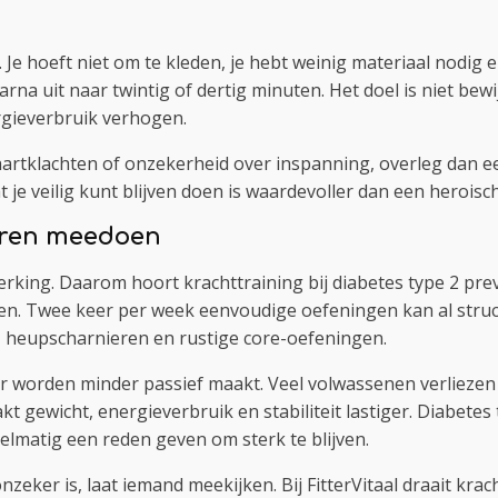
. Je hoeft niet om te kleden, je hebt weinig materiaal nodig 
a uit naar twintig of dertig minuten. Het doel is niet bewijz
rgieverbruik verhogen.
hartklachten of onzekerheid over inspanning, overleg dan e
t je veilig kunt blijven doen is waardevoller dan een heroisc
ieren meedoen
rking. Daarom hoort krachttraining bij diabetes type 2 prevent
nen. Twee keer per week eenvoudige oefeningen kan al struc
, heupscharnieren en rustige core-oefeningen.
er worden minder passief maakt. Veel volwassenen verlieze
t gewicht, energieverbruik en stabiliteit lastiger. Diabetes
egelmatig een reden geven om sterk te blijven.
onzeker is, laat iemand meekijken. Bij FitterVitaal draait kr