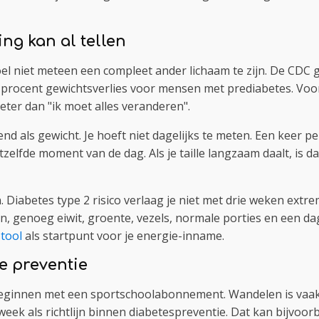
ing kan al tellen
doel niet meteen een compleet ander lichaam te zijn. De CDC 
procent gewichtsverlies voor mensen met prediabetes. Voor ie
eter dan "ik moet alles veranderen".
end als gewicht. Je hoeft niet dagelijks te meten. Een keer 
zelfde moment van de dag. Als je taille langzaam daalt, is d
hen. Diabetes type 2 risico verlaag je niet met drie weken e
en, genoeg eiwit, groente, vezels, normale porties en een da
 tool
als startpunt voor je energie-inname.
e preventie
 beginnen met een sportschoolabonnement. Wandelen is vaak
eek als richtlijn binnen diabetespreventie. Dat kan bijvoorb