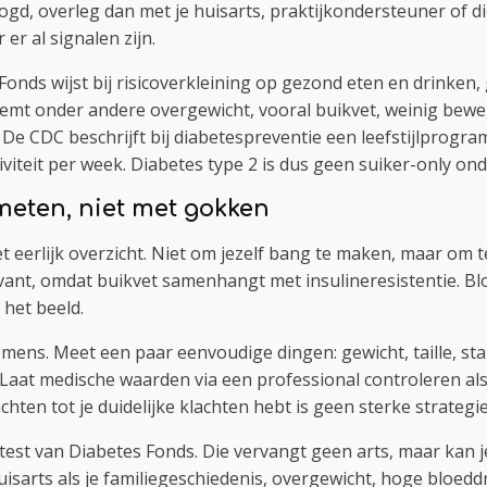
gd, overleg dan met je huisarts, praktijkondersteuner of die
er al signalen zijn.
onds wijst bij risicoverkleining op gezond eten en drinken, 
emt onder andere overgewicht, vooral buikvet, weinig bewe
. De CDC beschrijft bij diabetespreventie een leefstijlprogr
iviteit per week. Diabetes type 2 is dus geen suiker-only o
meten, niet met gokken
t eerlijk overzicht. Niet om jezelf bang te maken, maar om te
evant, omdat buikvet samenhangt met insulineresistentie. Bl
het beeld.
mens. Meet een paar eenvoudige dingen: gewicht, taille, s
Laat medische waarden via een professional controleren als 
ten tot je duidelijke klachten hebt is geen sterke strategie
cotest van Diabetes Fonds. Die vervangt geen arts, maar kan
isarts als je familiegeschiedenis, overgewicht, hoge bloedd