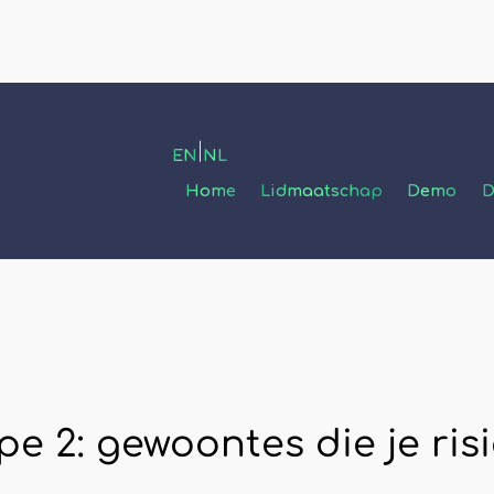
|
EN
NL
Home
Lidmaatschap
Demo
D
pe 2: gewoontes die je ris