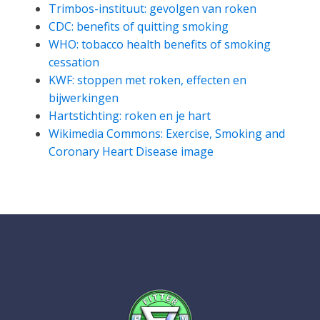
Trimbos-instituut: gevolgen van roken
CDC: benefits of quitting smoking
WHO: tobacco health benefits of smoking
cessation
KWF: stoppen met roken, effecten en
bijwerkingen
Hartstichting: roken en je hart
Wikimedia Commons: Exercise, Smoking and
Coronary Heart Disease image